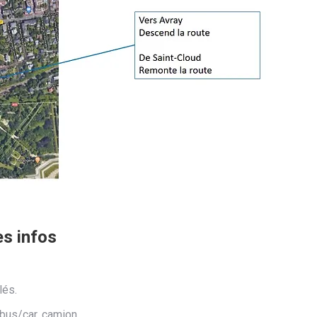
s infos
lés.
 bus/car, camion…