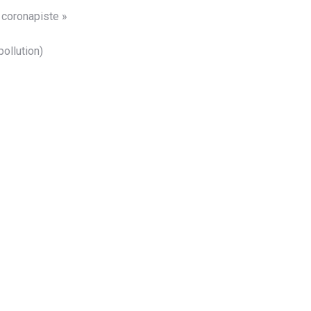
« coronapiste »
pollution)