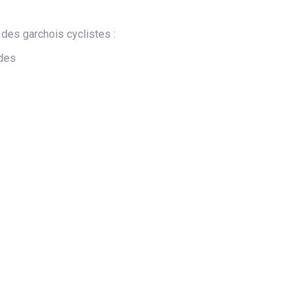
t des garchois cyclistes :
ndes
uartier.
t étudier en concertation avec eux ce qui peut-être fait.
ant
ce formulaire