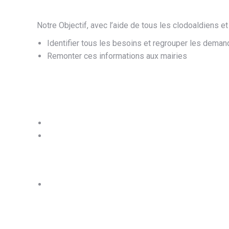
Notre Objectif, avec l’aide de tous les clodoaldiens e
Identifier tous les besoins et regrouper les dema
Remonter ces informations aux mairies
Recenser les besoins
Notre action :
Recenser les points d’aménagement à réaliser par q
Communiquer ces points à la direction de la voirie e
Votre action :
Nous remonter vos idées et suggestions en utilis