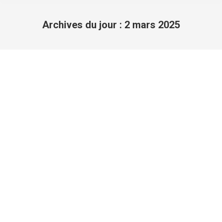
Archives du jour :
2 mars 2025
Vous êtes ici :
Participez au Baromètre vélo 2025
Baromètre
Par
Olivier
2 mars 2025
Laisser un commentaire
Participez au baromètre vélo 2025 Que pensez-
vous de la place donnée au vélo à Saint-Cloud ?