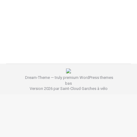
Exprimez votre avis en participant à la plus grande
enquête citoyenne au monde (sur le vélo), le
baromètre de la FUB https://www.barometre-
velo.fr/. Nous vous invitons à y participer du 28
février au 2 juin 2025. Nous comptons sur vous,…
Dream-Theme — truly
premium WordPress themes
bas
Version 2026 par Saint-Cloud Garches à vélo