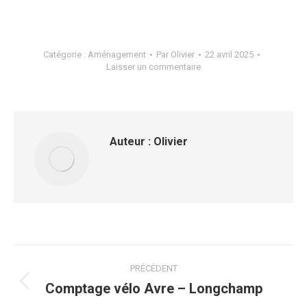
Catégorie :
Aménagement
Par
Olivier
22 avril 2025
Laisser un commentaire
Auteur :
Olivier
Navigation
PRÉCÉDENT
article
Comptage vélo Avre – Longchamp
Article
précédent