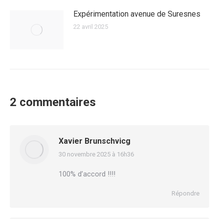
Expérimentation avenue de Suresnes
22 avril 2025
2 commentaires
Xavier Brunschvicg
30 novembre 2025 à 16h36
dit
:
100% d’accord !!!!
Répondre