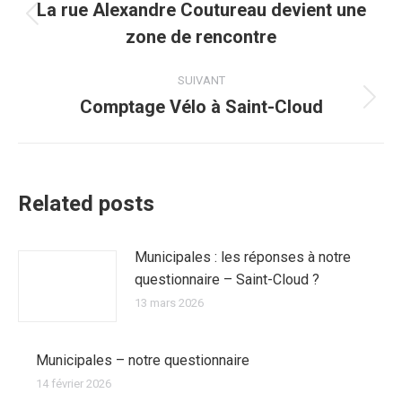
article
La rue Alexandre Coutureau devient une
Article
zone de rencontre
précédent
:
SUIVANT
Comptage Vélo à Saint-Cloud
Article
suivant
:
Related posts
Municipales : les réponses à notre
questionnaire – Saint-Cloud ?
13 mars 2026
Municipales – notre questionnaire
14 février 2026